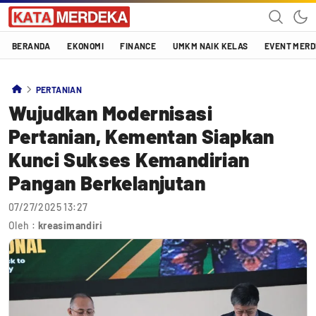
Katamerdeka
KATA MERDEKA
BERANDA
EKONOMI
FINANCE
UMKM NAIK KELAS
EVENT MER
PERTANIAN
Wujudkan Modernisasi
Pertanian, Kementan Siapkan
Kunci Sukses Kemandirian
Pangan Berkelanjutan
07/27/2025 13:27
Oleh :
kreasimandiri