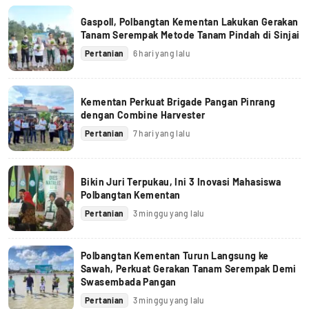
Gaspoll, Polbangtan Kementan Lakukan Gerakan
Tanam Serempak Metode Tanam Pindah di Sinjai
Pertanian
6 hari yang lalu
Kementan Perkuat Brigade Pangan Pinrang
dengan Combine Harvester
Pertanian
7 hari yang lalu
Bikin Juri Terpukau, Ini 3 Inovasi Mahasiswa
Polbangtan Kementan
Pertanian
3 minggu yang lalu
Polbangtan Kementan Turun Langsung ke
Sawah, Perkuat Gerakan Tanam Serempak Demi
Swasembada Pangan
Pertanian
3 minggu yang lalu