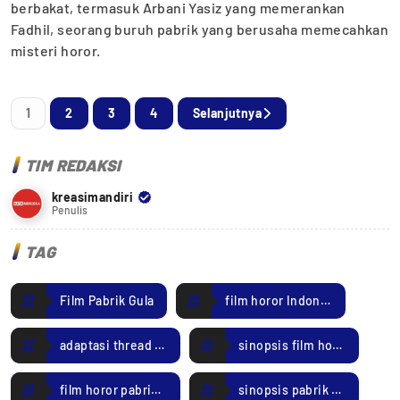
berbakat, termasuk Arbani Yasiz yang memerankan
Fadhil, seorang buruh pabrik yang berusaha memecahkan
misteri horor.
1
2
3
4
Selanjutnya
TIM REDAKSI
kreasimandiri
Penulis
TAG
Film Pabrik Gula
film horor Indonesia
adaptasi thread viral
sinopsis film horor
film horor pabrik gula
sinopsis pabrik gula