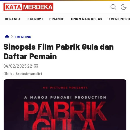
Katamerdeka
KATA MERDEKA
BERANDA
EKONOMI
FINANCE
UMKM NAIK KELAS
EVENT MER
TRENDING
Sinopsis Film Pabrik Gula dan
Daftar Pemain
04/02/2025 22:33
Oleh :
kreasimandiri