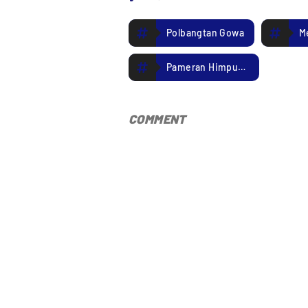
Polbangtan Gowa
M
Pameran Himpuni Research & Innovation Expo 2025
COMMENT