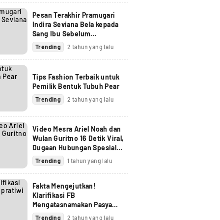
Pesan Terakhir Pramugari
Indira Seviana Bela kepada
Sang Ibu Sebelum
Menghilang dalam Kebakaran
Trending
2 tahun yang lalu
Glodok Plaza
Tips Fashion Terbaik untuk
Pemilik Bentuk Tubuh Pear
Trending
2 tahun yang lalu
Video Mesra Ariel Noah dan
Wulan Guritno 16 Detik Viral,
Dugaan Hubungan Spesial
Mencuat
Trending
1 tahun yang lalu
Fakta Mengejutkan!
Klarifikasi FB
Mengatasnamakan Pasya
Pratiwi Toiti Diduga Palsu
Trending
2 tahun yang lalu