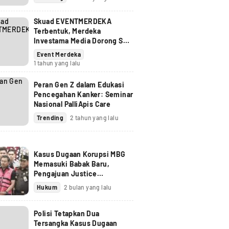
Skuad EVENTMERDEKA
Terbentuk, Merdeka
Investama Media Dorong SDM
Event Berkompetensi BNSP
Event Merdeka
1 tahun yang lalu
Peran Gen Z dalam Edukasi
Pencegahan Kanker: Seminar
Nasional PalliApis Care
Trending
2 tahun yang lalu
Kasus Dugaan Korupsi MBG
Memasuki Babak Baru,
Pengajuan Justice
Collaborator Sony Sonjaya
Hukum
2 bulan yang lalu
Dinilai Bisa Jadi Titik Balik
Polisi Tetapkan Dua
Tersangka Kasus Dugaan