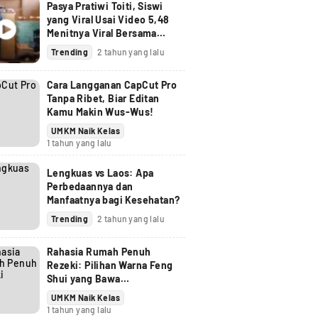
Pasya Pratiwi Toiti, Siswi
yang Viral Usai Video 5,48
Menitnya Viral Bersama
Oknum Guru di Gorontalo!
Trending
2 tahun yang lalu
Cara Langganan CapCut Pro
Tanpa Ribet, Biar Editan
Kamu Makin Wus-Wus!
UMKM Naik Kelas
1 tahun yang lalu
Lengkuas vs Laos: Apa
Perbedaannya dan
Manfaatnya bagi Kesehatan?
Trending
2 tahun yang lalu
Rahasia Rumah Penuh
Rezeki: Pilihan Warna Feng
Shui yang Bawa
Keberuntungan dan
UMKM Naik Kelas
Keharmonisan
1 tahun yang lalu