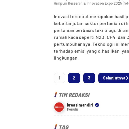
Himpuni Research & Innovation Expo 2025 (fo
Inovasi tersebut merupakan hasil p
keberlanjutan sektor pertanian di
pertanian berbasis teknologi, dir
rumah kaca seperti N2O, CH4, dan 
pertumbuhannya. Teknologi ini me
terhadap emisi yang dihasilkan, 
lingkungan.
1
2
3
Selanjutnya
TIM REDAKSI
kreasimandiri
Penulis
TAG