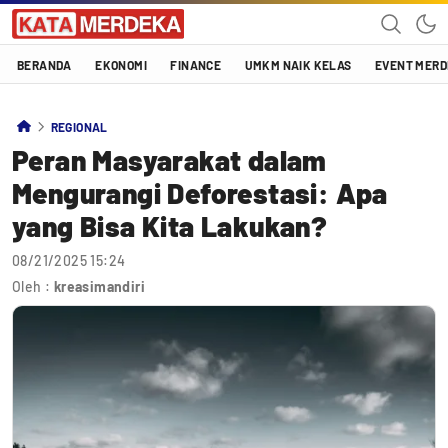
Katamerdeka
KATA MERDEKA
BERANDA
EKONOMI
FINANCE
UMKM NAIK KELAS
EVENT MER
REGIONAL
Peran Masyarakat dalam
Mengurangi Deforestasi: Apa
yang Bisa Kita Lakukan?
08/21/2025 15:24
Oleh :
kreasimandiri