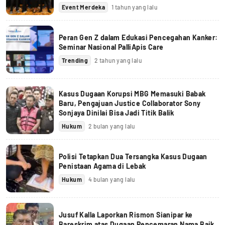
Event Merdeka
1 tahun yang lalu
Peran Gen Z dalam Edukasi Pencegahan Kanker:
Seminar Nasional PalliApis Care
Trending
2 tahun yang lalu
Kasus Dugaan Korupsi MBG Memasuki Babak
Baru, Pengajuan Justice Collaborator Sony
Sonjaya Dinilai Bisa Jadi Titik Balik
Hukum
2 bulan yang lalu
Polisi Tetapkan Dua Tersangka Kasus Dugaan
Penistaan Agama di Lebak
Hukum
4 bulan yang lalu
Jusuf Kalla Laporkan Rismon Sianipar ke
Bareskrim atas Dugaan Pencemaran Nama Baik