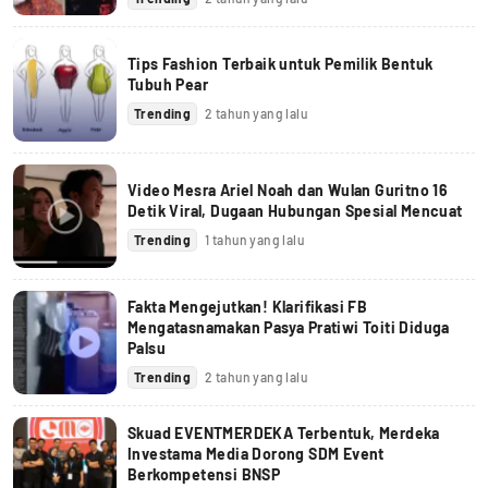
Tips Fashion Terbaik untuk Pemilik Bentuk
Tubuh Pear
Trending
2 tahun yang lalu
Video Mesra Ariel Noah dan Wulan Guritno 16
Detik Viral, Dugaan Hubungan Spesial Mencuat
Trending
1 tahun yang lalu
Fakta Mengejutkan! Klarifikasi FB
Mengatasnamakan Pasya Pratiwi Toiti Diduga
Palsu
Trending
2 tahun yang lalu
Skuad EVENTMERDEKA Terbentuk, Merdeka
Investama Media Dorong SDM Event
Berkompetensi BNSP