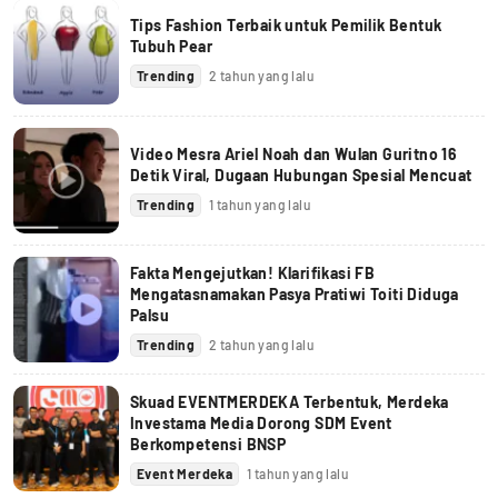
Tips Fashion Terbaik untuk Pemilik Bentuk
Tubuh Pear
Trending
2 tahun yang lalu
Video Mesra Ariel Noah dan Wulan Guritno 16
Detik Viral, Dugaan Hubungan Spesial Mencuat
Trending
1 tahun yang lalu
Fakta Mengejutkan! Klarifikasi FB
Mengatasnamakan Pasya Pratiwi Toiti Diduga
Palsu
Trending
2 tahun yang lalu
Skuad EVENTMERDEKA Terbentuk, Merdeka
Investama Media Dorong SDM Event
Berkompetensi BNSP
Event Merdeka
1 tahun yang lalu