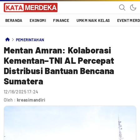
Katamerdeka
KATA MERDEKA
BERANDA
EKONOMI
FINANCE
UMKM NAIK KELAS
EVENT MER
PEMERINTAHAN
Mentan Amran: Kolaborasi
Kementan–TNI AL Percepat
Distribusi Bantuan Bencana
Sumatera
12/16/2025 17:24
Oleh :
kreasimandiri