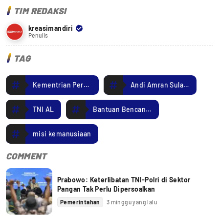
TIM REDAKSI
kreasimandiri
Penulis
TAG
Kementrian Pertanian
Andi Amran Sulaiman
TNI AL
Bantuan Bencana Sumatera
misi kemanusiaan
COMMENT
Prabowo: Keterlibatan TNI-Polri di Sektor
Pangan Tak Perlu Dipersoalkan
Pemerintahan
3 minggu yang lalu