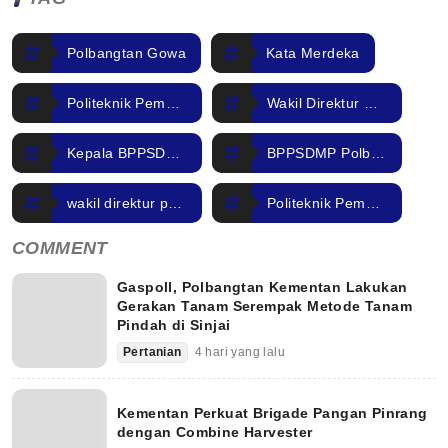
Polbangtan Gowa
Kata Merdeka
Politeknik Pembangunan Pertanian
Wakil Direktur Polbangtan Gowa Baru
Kepala BPPSDMP Kementan Lantik Direktur Polbangtan
BPPSDMP Polbangtan Gowa
wakil direktur polbangtan gowa
Politeknik Pembangunan Pertanian Gowa
COMMENT
Gaspoll, Polbangtan Kementan Lakukan
Gerakan Tanam Serempak Metode Tanam
Pindah di Sinjai
Pertanian
4 hari yang lalu
Kementan Perkuat Brigade Pangan Pinrang
dengan Combine Harvester