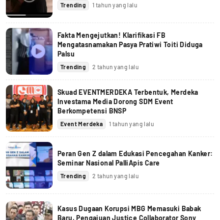
Trending
1 tahun yang lalu
Fakta Mengejutkan! Klarifikasi FB
Mengatasnamakan Pasya Pratiwi Toiti Diduga
Palsu
Trending
2 tahun yang lalu
Skuad EVENTMERDEKA Terbentuk, Merdeka
Investama Media Dorong SDM Event
Berkompetensi BNSP
Event Merdeka
1 tahun yang lalu
Peran Gen Z dalam Edukasi Pencegahan Kanker:
Seminar Nasional PalliApis Care
Trending
2 tahun yang lalu
Kasus Dugaan Korupsi MBG Memasuki Babak
Baru, Pengajuan Justice Collaborator Sony