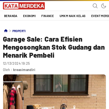
Katamerdeka
KATA MERDEKA
BERANDA
EKONOMI
FINANCE
UMKM NAIK KELAS
EVENT MER
PROPERTI
Garage Sale: Cara Efisien
Mengosongkan Stok Gudang dan
Menarik Pembeli
12/13/2024 19:25
Oleh :
kreasimandiri