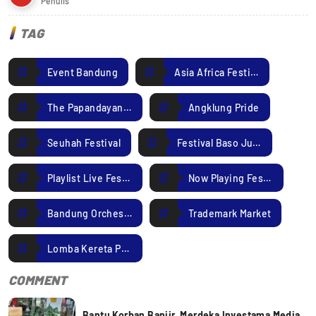
Penulis
TAG
Event Bandung
Asia Africa Festival
The Papandayan Jazz Festival
Angklung Pride
Seuhah Festival
Festival Baso Juara
Playlist Live Festival
Now Playing Festival
Bandung Orchestra Festival
Trademark Market
Lomba Kereta Peti Sabun
COMMENT
Bantu Korban Banjir, Merdeka Investama Media