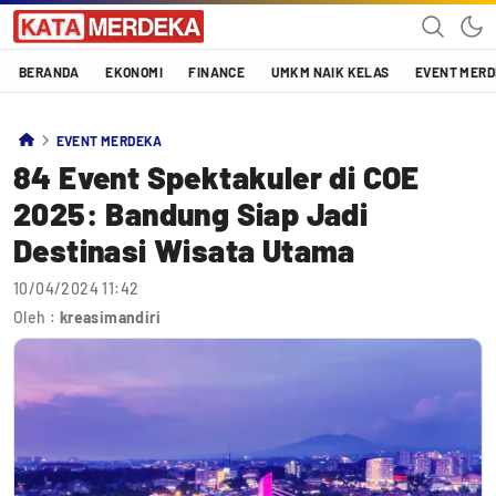
Katamerdeka
KATA MERDEKA
BERANDA
EKONOMI
FINANCE
UMKM NAIK KELAS
EVENT MER
EVENT MERDEKA
84 Event Spektakuler di COE
2025: Bandung Siap Jadi
Destinasi Wisata Utama
10/04/2024 11:42
Oleh :
kreasimandiri